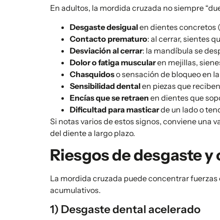
En adultos, la mordida cruzada no siempre “duel
Desgaste desigual
en dientes concretos 
Contacto prematuro
: al cerrar, sientes 
Desviación al cerrar
: la mandíbula se des
Dolor o fatiga muscular
en mejillas, sien
Chasquidos
o sensación de bloqueo en l
Sensibilidad dental
en piezas que recibe
Encías que se retraen
en dientes que sopo
Dificultad para masticar
de un lado o ten
Si notas varios de estos signos, conviene una v
del diente a largo plazo.
Riesgos de desgaste y 
La mordida cruzada puede concentrar fuerzas e
acumulativos.
1) Desgaste dental acelerado