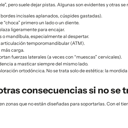
e”, pero suele dejar pistas. Algunas son evidentes y otras se
(bordes incisales aplanados, cúspides gastadas).
que “choca” primero un lado o un diente.
plaza ligeramente para encajar.
es o mandíbula, especialmente al despertar.
a articulación temporomandibular (ATM).
n más carga.
rtan fuerzas laterales (a veces con “muescas” cervicales).
dencia a masticar siempre del mismo lado.
aloración ortodóncica. No se trata solo de estética: la mordid
otras consecuencias si no se t
n zonas que no están diseñadas para soportarlas. Con el ti