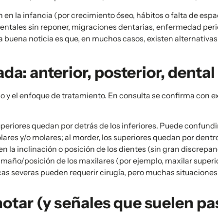
n la infancia (por crecimiento óseo, hábitos o falta de espa
ntales sin reponer, migraciones dentarias, enfermedad perio
a buena noticia es que, en muchos casos, existen alternativa
a: anterior, posterior, dental
co y el enfoque de tratamiento. En consulta se confirma con ex
uperiores quedan por detrás de los inferiores. Puede confundi
ares y/o molares; al morder, los superiores quedan por dentro
 la inclinación o posición de los dientes (sin gran discrepan
tamaño/posición de los maxilares (por ejemplo, maxilar supe
cas severas pueden requerir cirugía, pero muchas situacion
otar (y señales que suelen pa