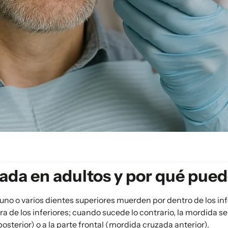
ada en adultos y por qué pue
no o varios dientes superiores muerden por dentro de los infer
 de los inferiores; cuando sucede lo contrario, la mordida se
osterior) o a la parte frontal (mordida cruzada anterior).