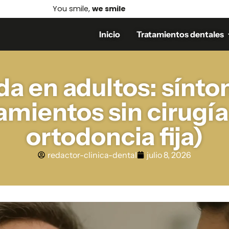
You smile,
we smile
Inicio
Tratamientos dentales
a en adultos: sínto
amientos sin cirugía
ortodoncia fija)
redactor-clinica-dental
julio 8, 2026