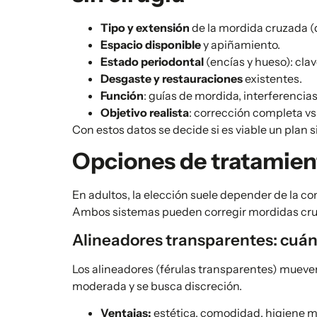
Tipo y extensión
de la mordida cruzada (de
Espacio disponible
y apiñamiento.
Estado periodontal
(encías y hueso): clav
Desgaste y restauraciones
existentes.
Función
: guías de mordida, interferencia
Objetivo realista
: corrección completa vs
Con estos datos se decide si es viable un plan s
Opciones de tratamiento
En adultos, la elección suele depender de la co
Ambos sistemas pueden corregir mordidas cr
Alineadores transparentes: cuá
Los alineadores (férulas transparentes) mueven
moderada y se busca discreción.
Ventajas:
estética, comodidad, higiene má