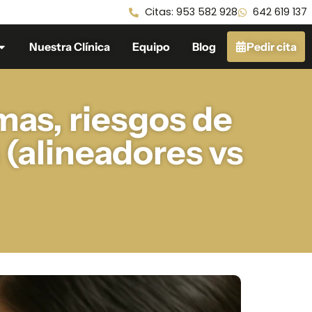
Citas: 953 582 928
642 619 137
Nuestra Clínica
Equipo
Blog
Pedir cita
mas, riesgos de
 (alineadores vs