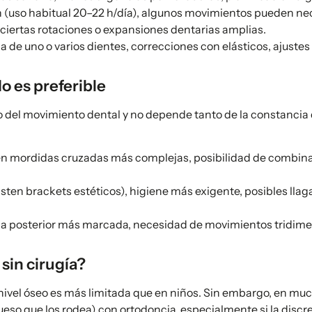
n (uso habitual 20–22 h/día), algunos movimientos pueden ne
 ciertas rotaciones o expansiones dentarias amplias.
de uno o varios dientes, correcciones con elásticos, ajustes 
o es preferible
o del movimiento dental y no depende tanto de la constancia d
 en mordidas cruzadas más complejas, posibilidad de combina
ten brackets estéticos), higiene más exigente, posibles llagas
 posterior más marcada, necesidad de movimientos tridimen
sin cirugía?
a nivel óseo es más limitada que en niños. Sin embargo, en m
eso que los rodea) con ortodoncia, especialmente si la discr