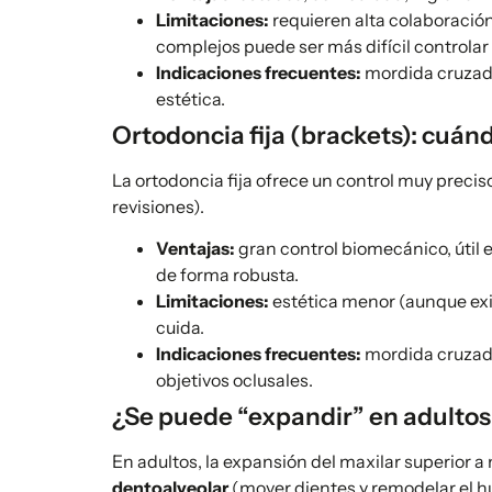
Limitaciones:
requieren alta colaboració
complejos puede ser más difícil controlar
Indicaciones frecuentes:
mordida cruzada 
estética.
Ortodoncia fija (brackets): cuánd
La ortodoncia fija ofrece un control muy precis
revisiones).
Ventajas:
gran control biomecánico, útil
de forma robusta.
Limitaciones:
estética menor (aunque exis
cuida.
Indicaciones frecuentes:
mordida cruzada
objetivos oclusales.
¿Se puede “expandir” en adultos 
En adultos, la expansión del maxilar superior 
dentoalveolar
(mover dientes y remodelar el hu